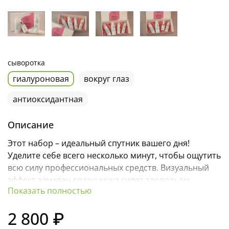
сыворотка
гиалуроновая
вокруг глаз
антиоксидантная
Описание
Этот набор – идеальный спутник вашего дня!
Уделите себе всего несколько минут, чтобы ощутить
всю силу профессиональных средств. Визуальный
эффект заметен сразу: кожа сияет здоровьем,
Показать полностью
становится нежной, увлажненной и гладкой.
Регулярный уход с нашим набором поможет
2 800 ₽
сохранить красоту и молодость вашей кожи