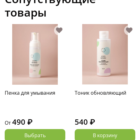
Хранить при комнатной температуре вдали от
товары
солнечных лучей.
Пенка для умывания
Тоник обновляющий
490 ₽
540 ₽
От
Выбрать
В корзину