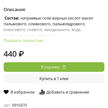
Описание
Соcтав:
натриевые соли жирных кислот масел
пальмового, оливкового, пальмоядрового,
кокосового, соевого, миндального, вода,
парфюмерная композиция.
Показать полностью
Вес: 100гр (+/- 10гр)
440 ₽
Срок годности: 12 мес.
Условия хранения: хранить в защищенном от
В корзину
прямых солнечных лучей месте, при температуре от
+5 до +25 °C в решетчатой мыльнице.
Купить в 1 клик
В избранное
Добавить в сравнение
арт.
МН6839